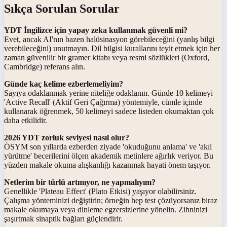
Sıkça Sorulan Sorular
YDT İngilizce için yapay zeka kullanmak güvenli mi?
Evet, ancak AI'nın bazen halüsinasyon görebileceğini (yanlış bilgi
verebileceğini) unutmayın. Dil bilgisi kurallarını teyit etmek için her
zaman güvenilir bir gramer kitabı veya resmi sözlükleri (Oxford,
Cambridge) referans alın.
Günde kaç kelime ezberlemeliyim?
Sayıya odaklanmak yerine niteliğe odaklanın. Günde 10 kelimeyi
'Active Recall' (Aktif Geri Çağırma) yöntemiyle, cümle içinde
kullanarak öğrenmek, 50 kelimeyi sadece listeden okumaktan çok
daha etkilidir.
2026 YDT zorluk seviyesi nasıl olur?
ÖSYM son yıllarda ezberden ziyade 'okuduğunu anlama' ve 'akıl
yürütme' becerilerini ölçen akademik metinlere ağırlık veriyor. Bu
yüzden makale okuma alışkanlığı kazanmak hayati önem taşıyor.
Netlerim bir türlü artmıyor, ne yapmalıyım?
Genellikle 'Plateau Effect' (Plato Etkisi) yaşıyor olabilirsiniz.
Çalışma yönteminizi değiştirin; örneğin hep test çözüyorsanız biraz
makale okumaya veya dinleme egzersizlerine yönelin. Zihninizi
şaşırtmak sinaptik bağları güçlendirir.