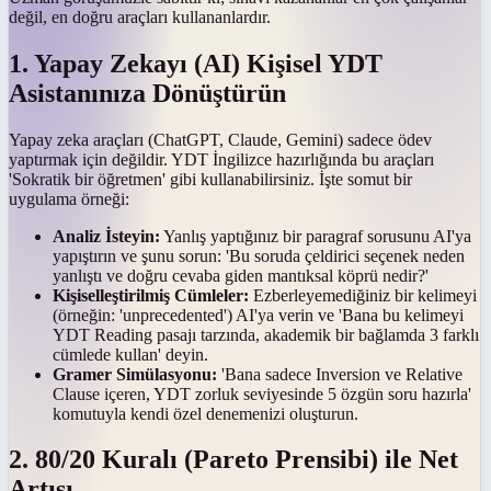
değil, en doğru araçları kullananlardır.
1. Yapay Zekayı (AI) Kişisel YDT
Asistanınıza Dönüştürün
Yapay zeka araçları (ChatGPT, Claude, Gemini) sadece ödev
yaptırmak için değildir. YDT İngilizce hazırlığında bu araçları
'Sokratik bir öğretmen' gibi kullanabilirsiniz. İşte somut bir
uygulama örneği:
Analiz İsteyin:
Yanlış yaptığınız bir paragraf sorusunu AI'ya
yapıştırın ve şunu sorun: 'Bu soruda çeldirici seçenek neden
yanlıştı ve doğru cevaba giden mantıksal köprü nedir?'
Kişiselleştirilmiş Cümleler:
Ezberleyemediğiniz bir kelimeyi
(örneğin: 'unprecedented') AI'ya verin ve 'Bana bu kelimeyi
YDT Reading pasajı tarzında, akademik bir bağlamda 3 farklı
cümlede kullan' deyin.
Gramer Simülasyonu:
'Bana sadece Inversion ve Relative
Clause içeren, YDT zorluk seviyesinde 5 özgün soru hazırla'
komutuyla kendi özel denemenizi oluşturun.
2. 80/20 Kuralı (Pareto Prensibi) ile Net
Artışı