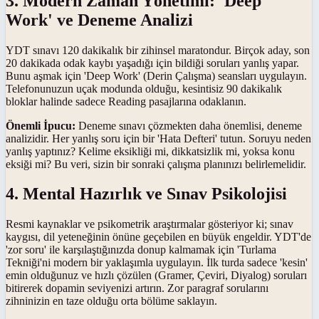
3. Modern Zaman Yönetimi: 'Deep
Work' ve Deneme Analizi
YDT sınavı 120 dakikalık bir zihinsel maratondur. Birçok aday, son
20 dakikada odak kaybı yaşadığı için bildiği soruları yanlış yapar.
Bunu aşmak için 'Deep Work' (Derin Çalışma) seansları uygulayın.
Telefonunuzun uçak modunda olduğu, kesintisiz 90 dakikalık
bloklar halinde sadece Reading pasajlarına odaklanın.
Önemli İpucu:
Deneme sınavı çözmekten daha önemlisi, deneme
analizidir. Her yanlış soru için bir 'Hata Defteri' tutun. Soruyu neden
yanlış yaptınız? Kelime eksikliği mi, dikkatsizlik mi, yoksa konu
eksiği mi? Bu veri, sizin bir sonraki çalışma planınızı belirlemelidir.
4. Mental Hazırlık ve Sınav Psikolojisi
Resmi kaynaklar ve psikometrik araştırmalar gösteriyor ki; sınav
kaygısı, dil yeteneğinin önüne geçebilen en büyük engeldir. YDT'de
'zor soru' ile karşılaştığınızda donup kalmamak için 'Turlama
Tekniği'ni modern bir yaklaşımla uygulayın. İlk turda sadece 'kesin'
emin olduğunuz ve hızlı çözülen (Gramer, Çeviri, Diyalog) soruları
bitirerek dopamin seviyenizi artırın. Zor paragraf sorularını
zihninizin en taze olduğu orta bölüme saklayın.