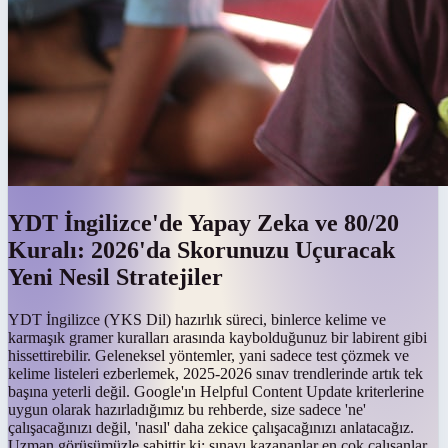
YDT İngilizce'de Yapay Zeka ve 80/20
Kuralı: 2026'da Skorunuzu Uçuracak
Yeni Nesil Stratejiler
YDT İngilizce (YKS Dil) hazırlık süreci, binlerce kelime ve
karmaşık gramer kuralları arasında kaybolduğunuz bir labirent gibi
hissettirebilir. Geleneksel yöntemler, yani sadece test çözmek ve
kelime listeleri ezberlemek, 2025-2026 sınav trendlerinde artık tek
başına yeterli değil. Google'ın Helpful Content Update kriterlerine
uygun olarak hazırladığımız bu rehberde, size sadece 'ne'
çalışacağınızı değil, 'nasıl' daha zekice çalışacağınızı anlatacağız.
Uzman görüşümüzle sabittir ki; sınavı kazananlar en çok çalışanlar