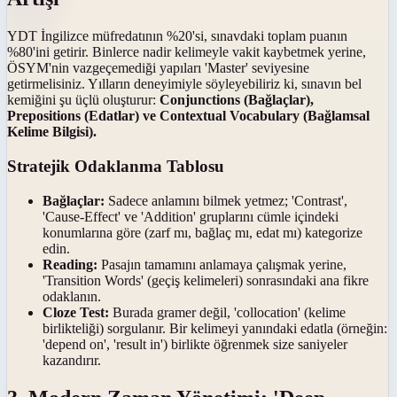
YDT İngilizce müfredatının %20'si, sınavdaki toplam puanın
%80'ini getirir. Binlerce nadir kelimeyle vakit kaybetmek yerine,
ÖSYM'nin vazgeçemediği yapıları 'Master' seviyesine
getirmelisiniz. Yılların deneyimiyle söyleyebiliriz ki, sınavın bel
kemiğini şu üçlü oluşturur:
Conjunctions (Bağlaçlar),
Prepositions (Edatlar) ve Contextual Vocabulary (Bağlamsal
Kelime Bilgisi).
Stratejik Odaklanma Tablosu
Bağlaçlar:
Sadece anlamını bilmek yetmez; 'Contrast',
'Cause-Effect' ve 'Addition' gruplarını cümle içindeki
konumlarına göre (zarf mı, bağlaç mı, edat mı) kategorize
edin.
Reading:
Pasajın tamamını anlamaya çalışmak yerine,
'Transition Words' (geçiş kelimeleri) sonrasındaki ana fikre
odaklanın.
Cloze Test:
Burada gramer değil, 'collocation' (kelime
birlikteliği) sorgulanır. Bir kelimeyi yanındaki edatla (örneğin:
'depend on', 'result in') birlikte öğrenmek size saniyeler
kazandırır.