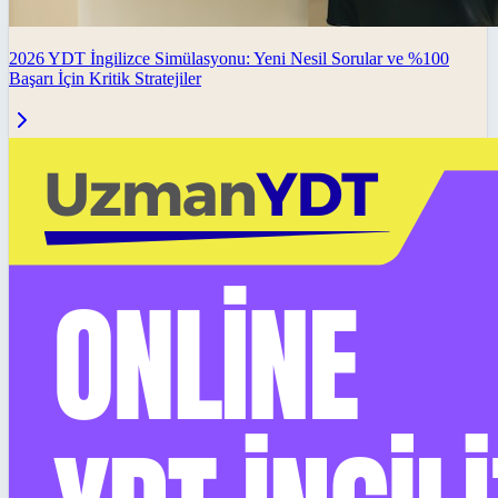
2026 YDT İngilizce Simülasyonu: Yeni Nesil Sorular ve %100
Başarı İçin Kritik Stratejiler