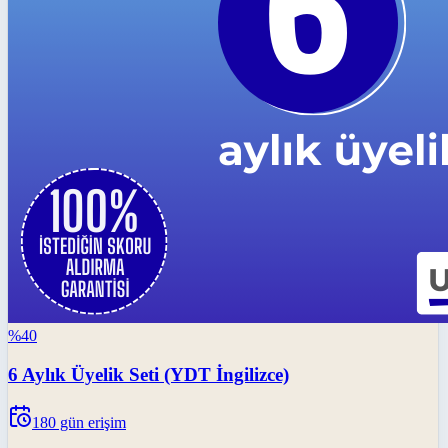
%
40
6 Aylık Üyelik Seti (YDT İngilizce)
180
gün erişim