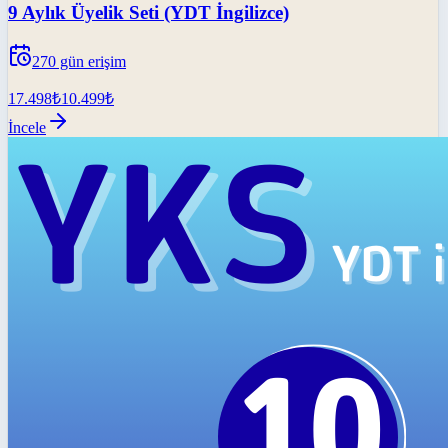
9 Aylık Üyelik Seti (YDT İngilizce)
270
gün erişim
17.498
₺
10.499
₺
İncele