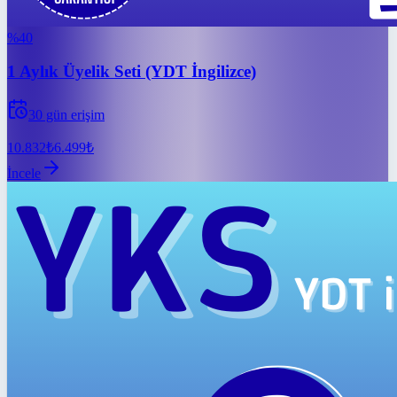
%
40
1 Aylık Üyelik Seti (YDT İngilizce)
30
gün erişim
10.832
₺
6.499
₺
İncele