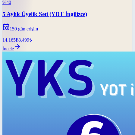
%
40
5 Aylık Üyelik Seti (YDT İngilizce)
150
gün erişim
14.165
₺
8.499
₺
İncele