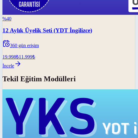
%
40
12 Aylık Üyelik Seti (YDT İngilizce)
360
gün erişim
19.998
₺
11.999
₺
İncele
Tekil Eğitim Modülleri