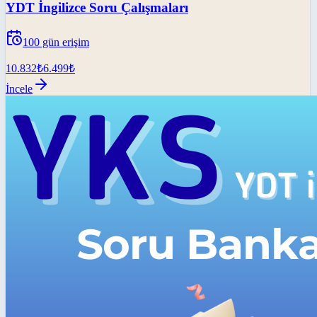
YDT İngilizce Soru Çalışmaları
100
gün erişim
10.832
₺
6.499
₺
İncele