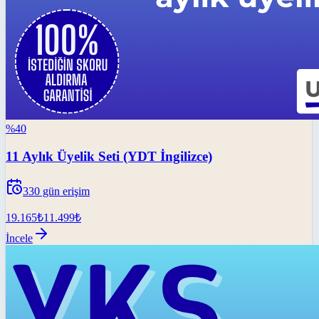
%
40
11 Aylık Üyelik Seti (YDT İngilizce)
330
gün erişim
19.165
₺
11.499
₺
İncele