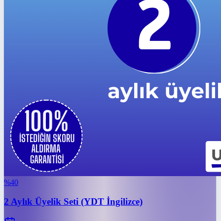
%
40
2 Aylık Üyelik Seti (YDT İngilizce)