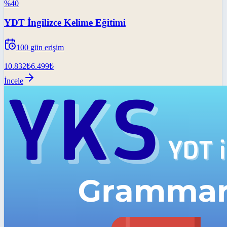
%
40
YDT İngilizce Kelime Eğitimi
100
gün erişim
10.832
₺
6.499
₺
İncele