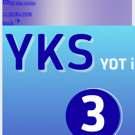
60
gün erişim
11.665
₺
6.999
₺
İncele