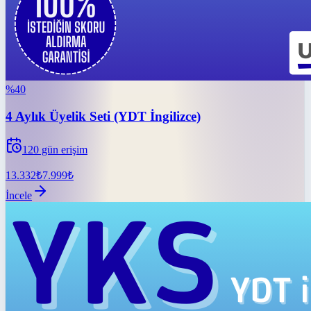
%
40
4 Aylık Üyelik Seti (YDT İngilizce)
120
gün erişim
13.332
₺
7.999
₺
İncele