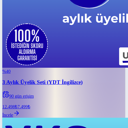
%
40
3 Aylık Üyelik Seti (YDT İngilizce)
90
gün erişim
12.498
₺
7.499
₺
İncele