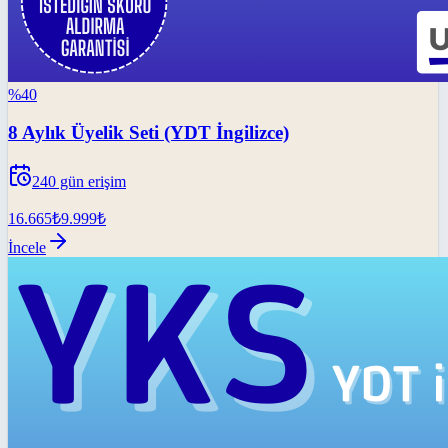
%
40
8 Aylık Üyelik Seti (YDT İngilizce)
240
gün erişim
16.665
₺
9.999
₺
İncele