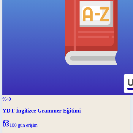
%
40
YDT İngilizce Grammer Eğitimi
100
gün erişim