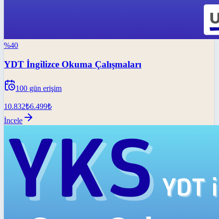
%
40
YDT İngilizce Okuma Çalışmaları
100
gün erişim
10.832
₺
6.499
₺
İncele