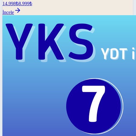
14.998
₺
8.999
₺
İncele