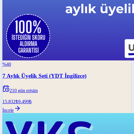
%
40
7 Aylık Üyelik Seti (YDT İngilizce)
210
gün erişim
15.832
₺
9.499
₺
İncele