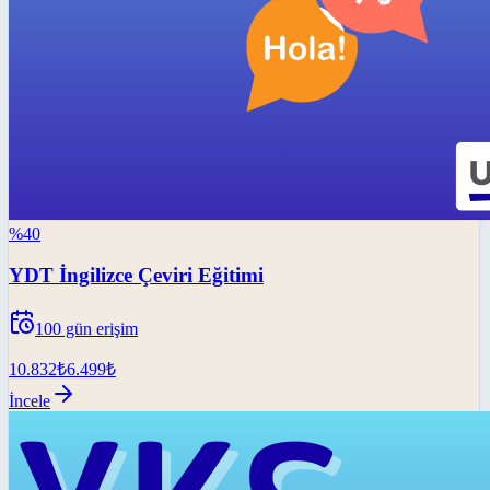
%
40
YDT İngilizce Çeviri Eğitimi
100
gün erişim
10.832
₺
6.499
₺
İncele