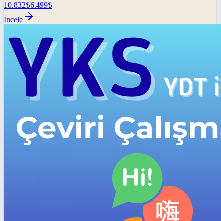
10.832
₺
6.499
₺
İncele