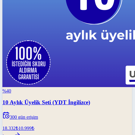
%
40
10 Aylık Üyelik Seti (YDT İngilizce)
300
gün erişim
18.332
₺
10.999
₺