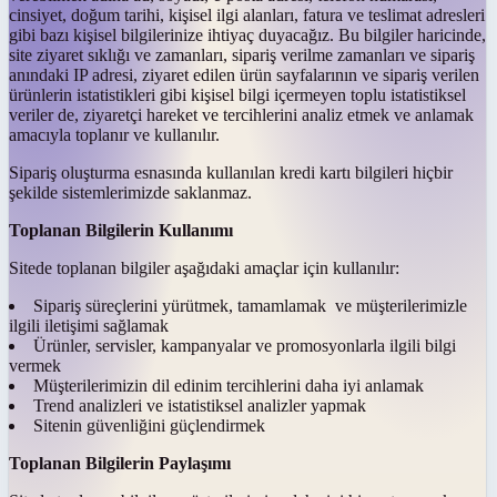
cinsiyet, doğum tarihi, kişisel ilgi alanları, fatura ve teslimat adresleri
gibi bazı kişisel bilgilerinize ihtiyaç duyacağız. Bu bilgiler haricinde,
site ziyaret sıklığı ve zamanları, sipariş verilme zamanları ve sipariş
anındaki IP adresi, ziyaret edilen ürün sayfalarının ve sipariş verilen
ürünlerin istatistikleri gibi kişisel bilgi içermeyen toplu istatistiksel
veriler de, ziyaretçi hareket ve tercihlerini analiz etmek ve anlamak
amacıyla toplanır ve kullanılır.
Sipariş oluşturma esnasında kullanılan kredi kartı bilgileri hiçbir
şekilde sistemlerimizde saklanmaz.
Toplanan Bilgilerin Kullanımı
Sitede toplanan bilgiler aşağıdaki amaçlar için kullanılır:
Sipariş süreçlerini yürütmek, tamamlamak ve müşterilerimizle
ilgili iletişimi sağlamak
Ürünler, servisler, kampanyalar ve promosyonlarla ilgili bilgi
vermek
Müşterilerimizin dil edinim tercihlerini daha iyi anlamak
Trend analizleri ve istatistiksel analizler yapmak
Sitenin güvenliğini güçlendirmek
Toplanan Bilgilerin Paylaşımı