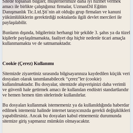
Sitede toplanan bilgiler, müşterilerimize daha iyi hizmet vermek
amacı ile birlikte çalıştığımız firmalar, UzmanDil Eğitim
Danışmanlık Tic.Ltd.Şti`nin ait olduğu grup firmaları ve kanuni
yükümlülüklerin gerektirdiği noktalarda ilgili devlet mercileri ile
paylaşılabilir.
Bunların dışında, bilgileriniz herhangi bir şekilde 3. şahıs ya da tüzel
kişilerle paylaşılmamakta, faaliyet dışı hiçbir nedenle ticari amaçla
kullanmamakta ve de satmamaktadır.
Cookie (Çerez) Kullanımı
Sitemizde ziyaretiniz sırasında bilgisayarınıza kaydedilen küçük veri
dosyaları olarak tanımlanabilecek “çerez”ler (cookie)
kullanılmaktadır. Bu dosyalar, sitemizde alışverişinizi daha verimli
ve güvenli hale getirmek amacı ile kullanılan endüstri standartlarıdır
ve hemen hemen tüm sitelerinde kullanılırlar.
Bu dosyaları kullanmak istememeniz ya da kullanıldığında haberdar
edilmek istemeniz halinde internet tarayıcınızda gerekli değişiklikleri
yapabilirsiniz. Ancak bu dosyaları kabul etmemeniz durumunda
sitemize giriş yapmanız mümkün olmayacaktır.