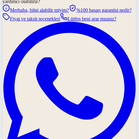
yardımcı olabiliriz?
Merhaba, bilgi alabilir miyim?
%100 başarı garantisi nedir?
Fiyat ve taksit seçenekleri
Lütfen beni arar mısınız?