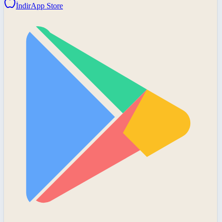
İndir
App Store