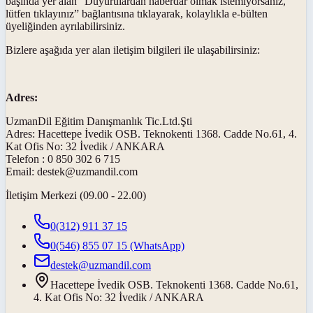
başında yer alan “Duyurulardan haberdar olmak istemiyorsanız,
lütfen tıklayınız” bağlantısına tıklayarak, kolaylıkla e-bülten
üyeliğinden ayrılabilirsiniz.
Bizlere aşağıda yer alan iletişim bilgileri ile ulaşabilirsiniz:
Adres:
UzmanDil Eğitim Danışmanlık Tic.Ltd.Şti
Adres: Hacettepe İvedik OSB. Teknokenti 1368. Cadde No.61, 4.
Kat Ofis No: 32 İvedik / ANKARA
Telefon : 0 850 302 6 715
Email:
destek@uzmandil.com
İletişim Merkezi (09.00 - 22.00)
0(312) 911 37 15
0(546) 855 07 15
(WhatsApp)
destek@uzmandil.com
Hacettepe İvedik OSB. Teknokenti 1368. Cadde No.61,
4. Kat Ofis No: 32 İvedik / ANKARA