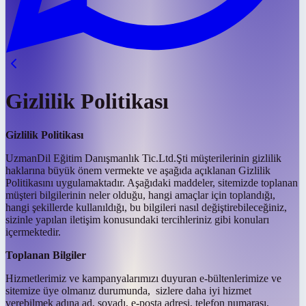
Gizlilik Politikası
Gizlilik Politikası
UzmanDil Eğitim Danışmanlık Tic.Ltd.Şti müşterilerinin gizlilik
haklarına büyük önem vermekte ve aşağıda açıklanan Gizlilik
Politikasını uygulamaktadır. Aşağıdaki maddeler, sitemizde toplanan
müşteri bilgilerinin neler olduğu, hangi amaçlar için toplandığı,
hangi şekillerde kullanıldığı, bu bilgileri nasıl değiştirebileceğiniz,
sizinle yapılan iletişim konusundaki tercihleriniz gibi konuları
içermektedir.
Toplanan Bilgiler
Hizmetlerimiz ve kampanyalarımızı duyuran e-bültenlerimize ve
sitemize üye olmanız durumunda, sizlere daha iyi hizmet
verebilmek adına ad, soyadı, e-posta adresi, telefon numarası,