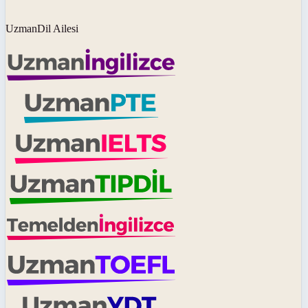
UzmanDil Ailesi