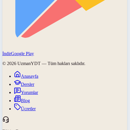
İndir
Google Play
©
2026
UzmanYDT
— Tüm hakları saklıdır.
Anasayfa
Dersler
Yorumlar
Blog
Ücretler