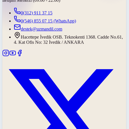
İletişim Merkezi (09.00 - 22.00)
0(312) 911 37 15
0(546) 855 07 15
(WhatsApp)
destek@uzmandil.com
Hacettepe İvedik OSB. Teknokenti 1368. Cadde No.61,
4. Kat Ofis No: 32 İvedik / ANKARA