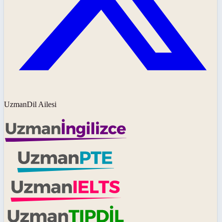
UzmanDil Ailesi