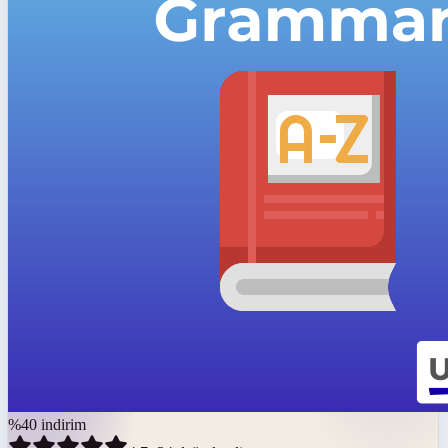
%
40
indirim