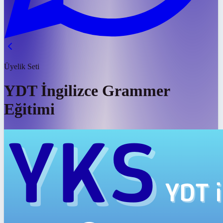
Üyelik Seti
YDT İngilizce Grammer
Eğitimi