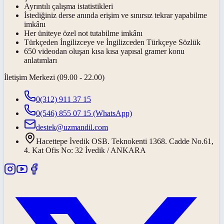
Ayrıntılı çalışma istatistikleri
İstediğiniz derse anında erişim ve sınırsız tekrar yapabilme
imkânı
Her üniteye özel not tutabilme imkânı
Türkçeden İngilizceye ve İngilizceden Türkçeye Sözlük
650 videodan oluşan kısa kısa yapısal gramer konu
anlatımları
İletişim Merkezi (09.00 - 22.00)
0(312) 911 37 15
0(546) 855 07 15
(WhatsApp)
destek@uzmandil.com
Hacettepe İvedik OSB. Teknokenti 1368. Cadde No.61,
4. Kat Ofis No: 32 İvedik / ANKARA