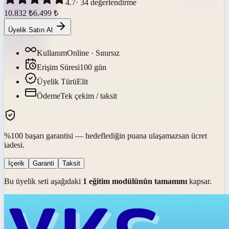
4.7
·
34
değerlendirme
10.832
₺
6.499
₺
Üyelik Satın Al
Kullanım
Online · Sınırsız
Erişim Süresi
100
gün
Üyelik Türü
Elit
Ödeme
Tek çekim / taksit
%100 başarı garantisi — hedeflediğin puana ulaşamazsan ücret
iadesi.
İçerik
Garanti
Taksit
Bu üyelik seti aşağıdaki
1
eğitim modülünün tamamını
kapsar.