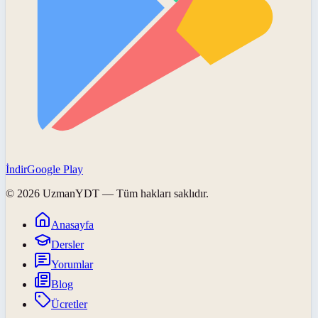
İndir
Google Play
©
2026
UzmanYDT
— Tüm hakları saklıdır.
Anasayfa
Dersler
Yorumlar
Blog
Ücretler