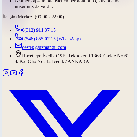
Gramer kapsamında işlenen her konunun çıktısını alma
imkanınız da vardır.
İletişim Merkezi (09.00 - 22.00)
0(312) 911 37 15
0(546) 855 07 15
(WhatsApp)
destek@uzmandil.com
Hacettepe İvedik OSB. Teknokenti 1368. Cadde No.61,
4. Kat Ofis No: 32 İvedik / ANKARA